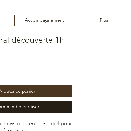
Accompagnement
Plus
ral découverte 1h
Ajouter au panier
mmander et payer
 en visio ou en présentiel pour
thème astral.