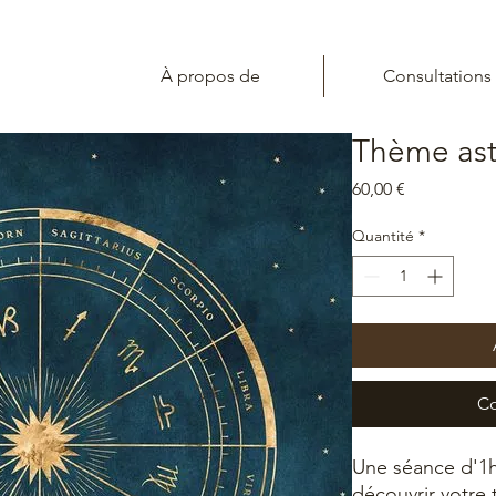
À propos de
Consultations
Thème ast
Prix
60,00 €
Quantité
*
Co
Une séance d'1h
découvrir votre 